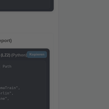
port)
Kopieren
 (LZ2)
(Python)
 Path

maTrain",

rlin",

ne",
