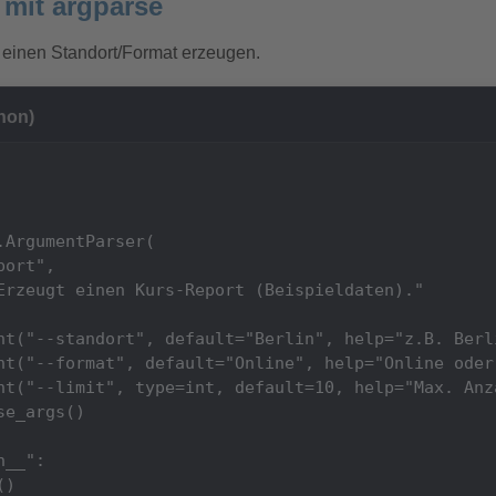
 mit argparse
 einen Standort/Format erzeugen.
hon)
ArgumentParser(

ort",

Erzeugt einen Kurs-Report (Beispieldaten)."

nt("--standort", default="Berlin", help="z.B. Berli
nt("--format", default="Online", help="Online oder 
nt("--limit", type=int, default=10, help="Max. Anza
e_args()

__":

)
