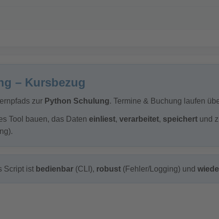
ng – Kursbezug
Lernpfads zur
Python Schulung
. Termine & Buchung laufen üb
nes Tool bauen, das Daten
einliest
,
verarbeitet
,
speichert
und z
ing).
 Script ist
bedienbar
(CLI),
robust
(Fehler/Logging) und
wiede