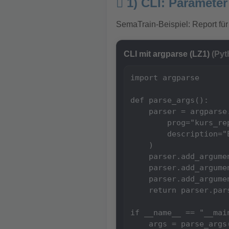
1) CLI: Parameter
SemaTrain-Beispiel: Report für
CLI mit argparse (LZ1)
(Pyt
import argparse

def parse_args():

    parser = argparse.
        prog="kurs_rep
        description="
    )

    parser.add_argume
    parser.add_argume
    parser.add_argume
    return parser.pars
if __name__ == "__main
    args = parse_args(