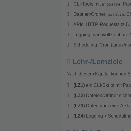
CLI-Tools mit
: Par
argparse
Dateien/Ordner:
, C
pathlib
APIs: HTTP-Requests (z.B
Logging: nachvollziehbare 
Scheduling: Cron (Linux/m
Lehr-/Lernziele
Nach diesem Kapitel können 
(LZ1)
ein CLI-Skript mit Pa
(LZ2)
Dateien/Ordner siche
(LZ3)
Daten über eine API a
(LZ4)
Logging + Scheduling s