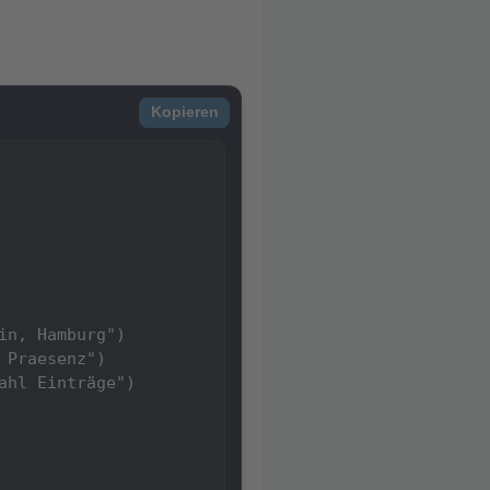
Kopieren
n, Hamburg")

Praesenz")

hl Einträge")
