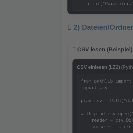
    print("Parameter:
2) Dateien/Ordne
CSV lesen (Beispiel)
CSV einlesen (LZ2)
(Pyt
from pathlib import 
import csv

pfad_csv = Path("dat
with pfad_csv.open(
    reader = csv.Dic
    kurse = list(rea