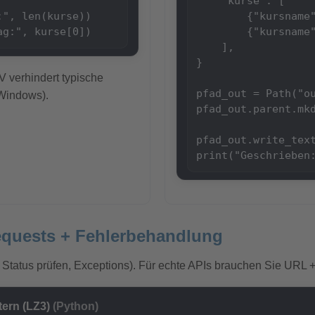
    "kurse": [

", len(kurse))

        {"kursname"
ag:", kurse[0])
        {"kursname"
    ],

}

 verhindert typische
pfad_out = Path("ou
Windows).
pfad_out.parent.mkd
pfad_out.write_tex
print("Geschrieben
requests + Fehlerbehandlung
, Status prüfen, Exceptions). Für echte APIs brauchen Sie URL +
tern (LZ3)
(Python)