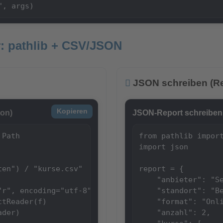
", args)
r: pathlib + CSV/JSON
JSON schreiben (Re
Kopieren
hon)
JSON-Report schreiben
Path

from pathlib import
import json

en") / "kurse.csv"

report = {

    "anbieter": "Se
"r", encoding="utf-8", newline="") as f:

    "standort": "Be
tReader(f)

    "format": "Onli
der)

    "anzahl": 2,
