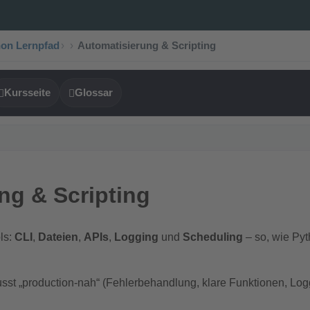
on Lernpfad
›
Automatisierung & Scripting
Kursseite
Glossar
ng & Scripting
ls:
CLI
,
Dateien
,
APIs
,
Logging
und
Scheduling
– so, wie Pyth
sst „production-nah“ (Fehlerbehandlung, klare Funktionen, Log