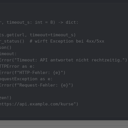
r, timeout_s: int = 8) -> dict:

ts.get(url, timeout=timeout_s)

r_status()  # wirft Exception bei 4xx/5xx

on()

meout:

Error("Timeout: API antwortet nicht rechtzeitig.")

TPError as e:

Error(f"HTTP-Fehler: {e}")

equestException as e:

Error(f"Request-Fehler: {e}")

en!)

https://api.example.com/kurse")
