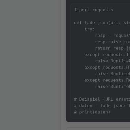
import requests

def lade_json(url: st
    try:

        resp = reques
        resp.raise_fo
        return resp.js
    except requests.Ti
        raise Runtime
    except requests.HT
        raise Runtime
    except requests.R
        raise Runtime
# Beispiel (URL ersetz
# daten = lade_json("
# print(daten)