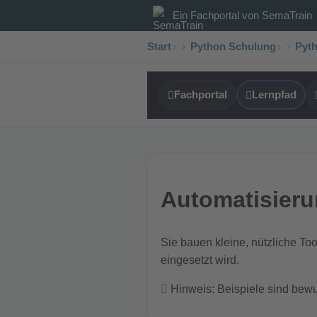
Ein Fachportal von
SemaTrain
Start
›
Python Schulung
›
Pyth
Fachportal
Lernpfad
Automatisieru
Sie bauen kleine, nützliche Too
eingesetzt wird.
Hinweis: Beispiele sind bewu