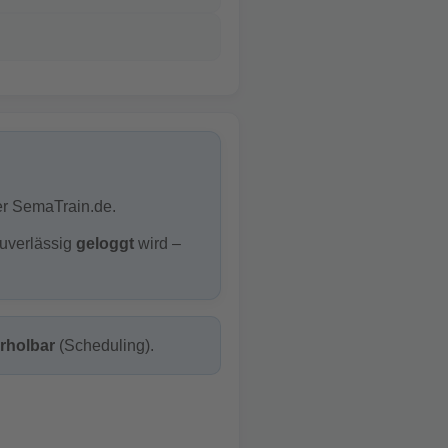
er SemaTrain.de.
uverlässig
geloggt
wird –
rholbar
(Scheduling).