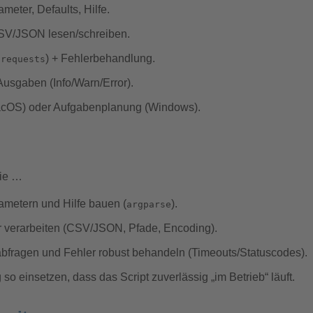
ameter, Defaults, Hilfe.
SV/JSON lesen/schreiben.
.
) + Fehlerbehandlung.
requests
Ausgaben (Info/Warn/Error).
acOS) oder Aufgabenplanung (Windows).
Sie …
rametern und Hilfe bauen (
).
argparse
r verarbeiten (CSV/JSON, Pfade, Encoding).
bfragen und Fehler robust behandeln (Timeouts/Statuscodes).
o einsetzen, dass das Script zuverlässig „im Betrieb“ läuft.