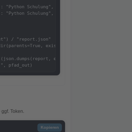
: "Python Schulung", "preis_euro": 1390},

: "Python Schulung", "preis_euro": 1490},

t") / "report.json"

ir(parents=True, exist_ok=True)

t(json.dumps(report, ensure_ascii=False, indent=2),
:", pfad_out)
 ggf. Token.
Kopieren