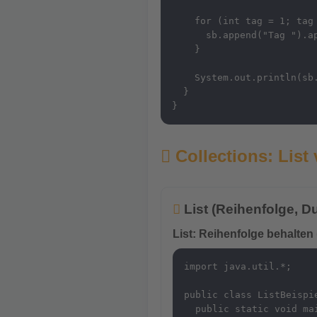
    for (int tag = 1; tag 
      sb.append("Tag ").ap
    }

    System.out.println(sb.
  }

}
Collections: List
List (Reihenfolge, Du
List: Reihenfolge behalten
import java.util.*;

public class ListBeispie
  public static void mai