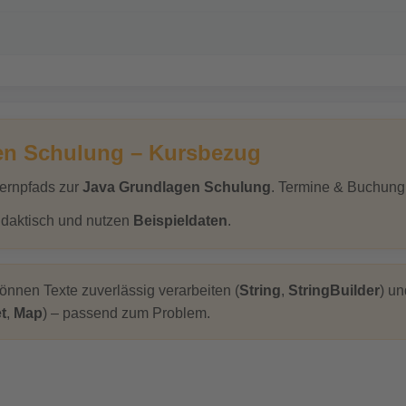
en Schulung – Kursbezug
Lernpfads zur
Java Grundlagen Schulung
. Termine & Buchung
idaktisch und nutzen
Beispieldaten
.
können Texte zuverlässig verarbeiten (
String
,
StringBuilder
) u
t
,
Map
) – passend zum Problem.