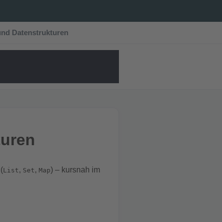
 und Datenstrukturen
turen
(
,
,
) – kursnah im
List
Set
Map