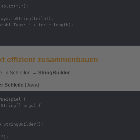
split(",");

ays.toString(teile));

zahl Tags: " + teile.length);

xt effizient zusammenbauen
le. In Schleifen →
StringBuilder
.
er Schleife
(Java)
Beispiel {

String[] args) {

 StringBuilder();

");
