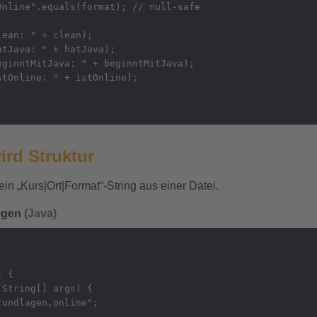
nline".equals(format); // null-safe

ean: " + clean);

tJava: " + hatJava);

ginntMitJava: " + beginntMitJava);

tOnline: " + istOnline);

wird Struktur
in „Kurs|Ort|Format“-String aus einer Datei.
legen
(Java)
 {

String[] args) {

undlagen,online";
