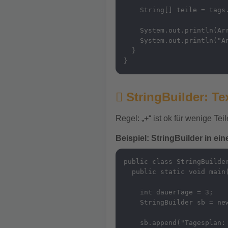
    String[] teile = tags.
    System.out.println(Arr
    System.out.println("An
  }

}
StringBuilder: Te
Regel: „+“ ist ok für wenige Tei
Beispiel: StringBuilder in ein
public class StringBuilder
  public static void main(
    int dauerTage = 3;

    StringBuilder sb = new
    sb.append("Tagesplan: 