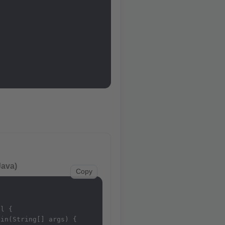
Java)
Copy
l {

in(String[] args) {
