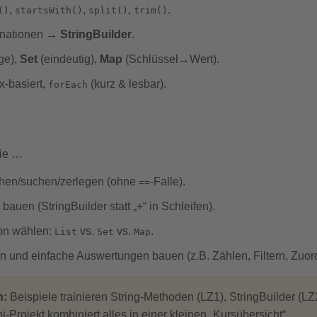
,
,
,
.
()
startsWith()
split()
trim()
enationen →
StringBuilder
.
ge),
Set
(eindeutig),
Map
(Schlüssel→Wert).
ex-basiert,
(kurz & lesbar).
forEach
Sie …
ichen/suchen/zerlegen (ohne
-Falle).
==
bauen (StringBuilder statt „+“ in Schleifen).
on wählen:
vs.
vs.
.
List
Set
Map
n und einfache Auswertungen bauen (z.B. Zählen, Filtern, Zuor
n:
Beispiele trainieren String-Methoden (LZ1), StringBuilder (LZ
i-Projekt kombiniert alles in einer kleinen „Kursübersicht“.