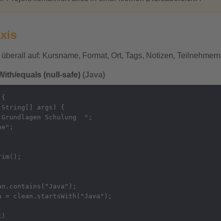
xis
 überall auf: Kursname, Format, Ort, Tags, Notizen, Teilnehmer
With/equals (null-safe)
(Java)
{

String[] args) {

Grundlagen Schulung  ";

e";

im();

n.contains("Java");

 = clean.startsWith("Java");

)
