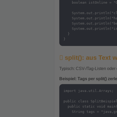
    boolean istOnline = "O
    System.out.println("cl
    System.out.println("ha
    System.out.println("be
    System.out.println("is
  }

}
split(): aus Text 
Typisch: CSV-/Tag-Listen oder e
Beispiel: Tags per split() zer
import java.util.Arrays;

public class SplitBeispiel
  public static void main(
    String tags = "java,gr