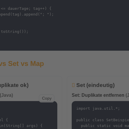
<= dauerTage; tag++) {

pend(tag).append("; ");

toString());

 vs Set vs Map
plikate ok)
Set (eindeutig)
(Java)
Set: Duplikate entfernen
(
Copy
import java.util.*;

l {

public class SetBeispie
n(String[] args) {

  public static void ma