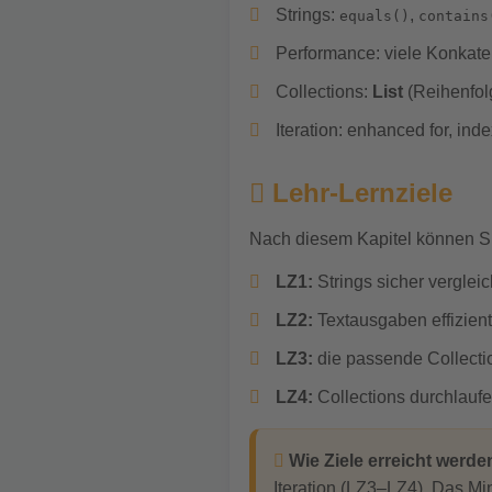
Strings:
,
equals()
contains
Performance: viele Konkat
Collections:
List
(Reihenfol
Iteration: enhanced for, ind
Lehr-Lernziele
Nach diesem Kapitel können 
LZ1:
Strings sicher vergle
LZ2:
Textausgaben effizient 
LZ3:
die passende Collecti
LZ4:
Collections durchlaufe
Wie Ziele erreicht werde
Iteration (LZ3–LZ4). Das Min