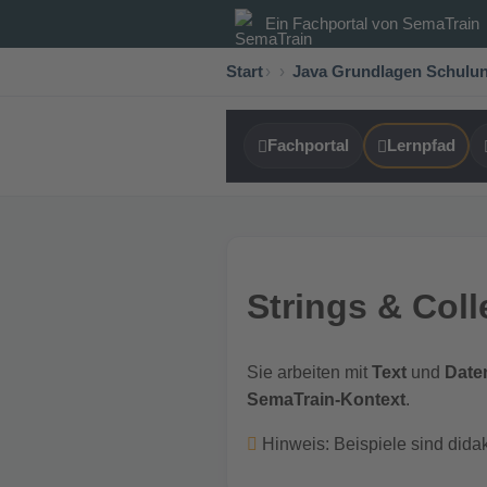
Ein Fachportal von
SemaTrain
Start
›
Java Grundlagen Schulu
Fachportal
Lernpfad
Strings & Coll
Sie arbeiten mit
Text
und
Date
SemaTrain-Kontext
.
Hinweis: Beispiele sind dida