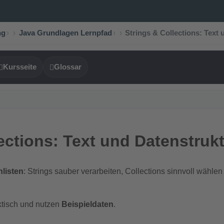
ng
›
Java Grundlagen Lernpfad
›
Strings & Collections: Text
Kursseite
Glossar
ections: Text und Datenstruk
nlisten
: Strings sauber verarbeiten, Collections sinnvoll wählen 
ktisch und nutzen
Beispieldaten
.