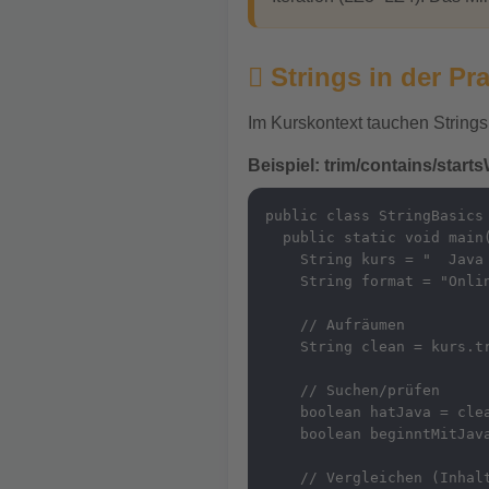
Strings in der Pra
Im Kurskontext tauchen Strings
Beispiel: trim/contains/starts
public class StringBasics 
  public static void main(
    String kurs = "  Java 
    String format = "Onlin
    // Aufräumen

    String clean = kurs.tr
    // Suchen/prüfen

    boolean hatJava = clea
    boolean beginntMitJava
    // Vergleichen (Inhalt