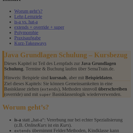
Worum geht’s?
Lehr-Lernziele
is-a vs. hat-a
extends + override + super
Polymorphie
Praxisaufgabe
Kurz-Takeaways
Java Grundlagen Schulung – Kursbezug
Dieses Kapitel ist Teil des Lernpfads zur
Java Grundlagen
Schulung
. Termine & Buchung laufen über SemaTrain.de.
Hinweis: Beispiele sind
kursnah
, aber mit
Beispieldaten
.
Ziel dieses Kapitels: Sie können Gemeinsamkeiten in eine
Basisklasse ziehen (
), Methoden sinnvoll
überschreiben
extends
(override) und mit
Basisklassenlogik wiederverwenden.
super
Worum geht’s?
is-a
statt „hat-a“: Vererbung nur bei echter Spezialisierung
(z.B.
OnlineKurs
ist ein
Kurs
).
übernimmt Felder/Methoden, Kindklasse kann
extends