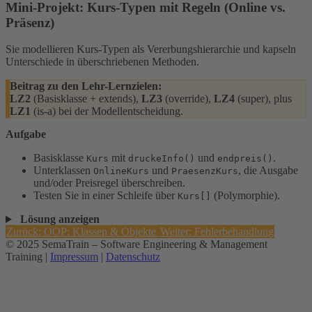
Mini-Projekt: Kurs-Typen mit Regeln (Online vs.
Präsenz)
Sie modellieren Kurs-Typen als Vererbungshierarchie und kapseln
Unterschiede in überschriebenen Methoden.
Beitrag zu den Lehr-Lernzielen:
LZ2
(Basisklasse + extends),
LZ3
(override),
LZ4
(super), plus
LZ1
(is-a) bei der Modellentscheidung.
Aufgabe
Basisklasse
mit
und
.
Kurs
druckeInfo()
endpreis()
Unterklassen
und
, die Ausgabe
OnlineKurs
PraesenzKurs
und/oder Preisregel überschreiben.
Testen Sie in einer Schleife über
(Polymorphie).
Kurs[]
Lösung anzeigen
Zurück: OOP: Klassen & Objekte
Weiter: Fehlerbehandlung
© 2025 SemaTrain – Software Engineering & Management
Training |
Impressum
|
Datenschutz