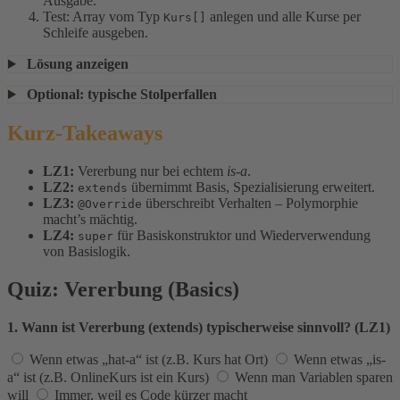
Ausgabe.
Test: Array vom Typ
anlegen und alle Kurse per
Kurs[]
Schleife ausgeben.
Lösung anzeigen
Optional: typische Stolperfallen
Kurz-Takeaways
LZ1:
Vererbung nur bei echtem
is-a
.
LZ2:
übernimmt Basis, Spezialisierung erweitert.
extends
LZ3:
überschreibt Verhalten – Polymorphie
@Override
macht’s mächtig.
LZ4:
für Basiskonstruktor und Wiederverwendung
super
von Basislogik.
Quiz: Vererbung (Basics)
1. Wann ist Vererbung (extends) typischerweise sinnvoll? (LZ1)
Wenn etwas „hat-a“ ist (z.B. Kurs hat Ort)
Wenn etwas „is-
a“ ist (z.B. OnlineKurs ist ein Kurs)
Wenn man Variablen sparen
will
Immer, weil es Code kürzer macht