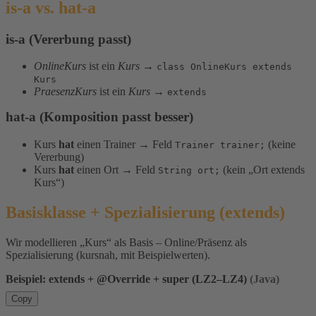
is-a vs. hat-a
is-a (Vererbung passt)
OnlineKurs
ist ein
Kurs
→
class OnlineKurs extends
Kurs
PraesenzKurs
ist ein
Kurs
→
extends
hat-a (Komposition passt besser)
Kurs
hat
einen Trainer → Feld
(keine
Trainer trainer;
Vererbung)
Kurs
hat
einen Ort → Feld
(kein „Ort extends
String ort;
Kurs“)
Basisklasse + Spezialisierung (extends)
Wir modellieren „Kurs“ als Basis – Online/Präsenz als
Spezialisierung (kursnah, mit Beispielwerten).
Beispiel: extends + @Override + super (LZ2–LZ4)
(Java)
Copy