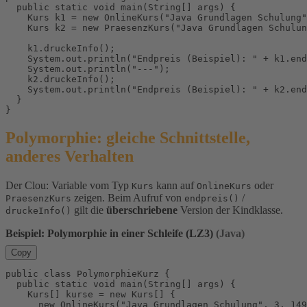
  public static void main(String[] args) {

    Kurs k1 = new OnlineKurs("Java Grundlagen Schulung"
    Kurs k2 = new PraesenzKurs("Java Grundlagen Schulun
    k1.druckeInfo();

    System.out.println("Endpreis (Beispiel): " + k1.end
    System.out.println("---");

    k2.druckeInfo();

    System.out.println("Endpreis (Beispiel): " + k2.end
  }

}
Polymorphie: gleiche Schnittstelle,
anderes Verhalten
Der Clou: Variable vom Typ
kann auf
oder
Kurs
OnlineKurs
zeigen. Beim Aufruf von
/
PraesenzKurs
endpreis()
gilt die
überschriebene
Version der Kindklasse.
druckeInfo()
Beispiel: Polymorphie in einer Schleife (LZ3)
(Java)
Copy
public class PolymorphieKurz {

  public static void main(String[] args) {

    Kurs[] kurse = new Kurs[] {

      new OnlineKurs("Java Grundlagen Schulung", 3, 149