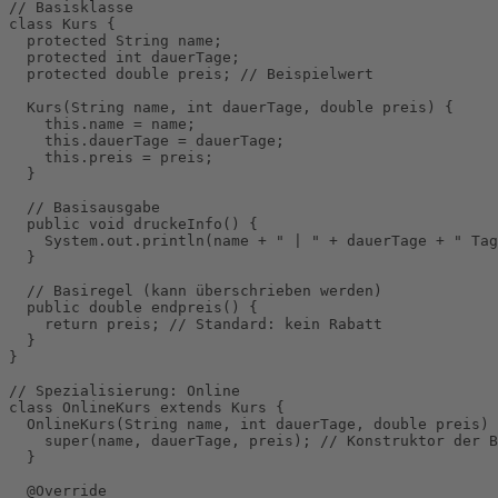
// Basisklasse

class Kurs {

  protected String name;

  protected int dauerTage;

  protected double preis; // Beispielwert

  Kurs(String name, int dauerTage, double preis) {

    this.name = name;

    this.dauerTage = dauerTage;

    this.preis = preis;

  }

  // Basisausgabe

  public void druckeInfo() {

    System.out.println(name + " | " + dauerTage + " Tag
  }

  // Basiregel (kann überschrieben werden)

  public double endpreis() {

    return preis; // Standard: kein Rabatt

  }

}

// Spezialisierung: Online

class OnlineKurs extends Kurs {

  OnlineKurs(String name, int dauerTage, double preis) 
    super(name, dauerTage, preis); // Konstruktor der B
  }

  @Override
