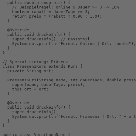
  public double endpreis() {

    // Beispielregel: Online & Dauer >= 3 => 10%

    boolean rabatt = dauerTage >= 3;

    return preis * (rabatt ? 0.90 : 1.0);

  }

  @Override

  public void druckeInfo() {

    super.druckeInfo(); // Basisteil

    System.out.println("Format: Online | Ort: remote");

  }

}

// Spezialisierung: Präsenz

class PraesenzKurs extends Kurs {

  private String ort;

  PraesenzKurs(String name, int dauerTage, double preis
    super(name, dauerTage, preis);

    this.ort = ort;

  }

  @Override

  public void druckeInfo() {

    super.druckeInfo();

    System.out.println("Format: Praesenz | Ort: " + ort
  }

}

public class VererbungDemo {
