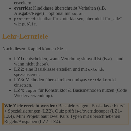
erweitern.
override
: Kindklasse überschreibt Verhalten (z.B.
Ausgabe/Regel) – optional mit
.
super
: sichtbar für Unterklassen, aber nicht für „alle“
protected
wie
.
public
Lehr-Lernziele
Nach diesem Kapitel können Sie …
LZ1:
entscheiden, wann Vererbung sinnvoll ist (is-a) – und
wann nicht (hat-a).
LZ2:
eine Basisklasse erstellen und mit
extends
spezialisieren.
LZ3:
Methoden überschreiben und
korrekt
@Override
einsetzen.
LZ4:
für Konstruktor & Basismethoden nutzen (Code-
super
Wiederverwendung).
Wie Ziele erreicht werden:
Beispiele zeigen „Basisklasse Kurs“
+ Spezialisierungen (LZ2), Quiz prüft is-a/override/super (LZ1–
LZ4), Mini-Projekt baut zwei Kurs-Typen mit überschriebenen
Regeln/Ausgaben (LZ2–LZ4).