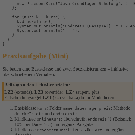
      new PraesenzKurs("Java Grundlagen Schulung", 2, 9
    };

    for (Kurs k : kurse) {

      k.druckeInfo();

      System.out.println("Endpreis (Beispiel): " + k.en
      System.out.println("---");

    }

  }

}
Praxisaufgabe (Mini)
Sie bauen eine Basisklasse und zwei Spezialisierungen – inklusive
überschriebenem Verhalten.
Beitrag zu den Lehr-Lernzielen:
LZ2
(extends),
LZ3
(override),
LZ4
(super), plus
Entscheidungsregel
LZ1
(is-a vs. hat-a) beim Modellieren.
Basisklasse
: Felder
,
,
; Methode
Kurs
name
dauerTage
preis
und
.
druckeInfo()
endpreis()
Kindklasse
: überschreibt
(Beispiel:
OnlineKurs
endpreis()
10% bei Dauer ≥ 3) und ergänzt Ausgabe.
Kindklasse
: hat zusätzlich
und ergänzt
PraesenzKurs
ort