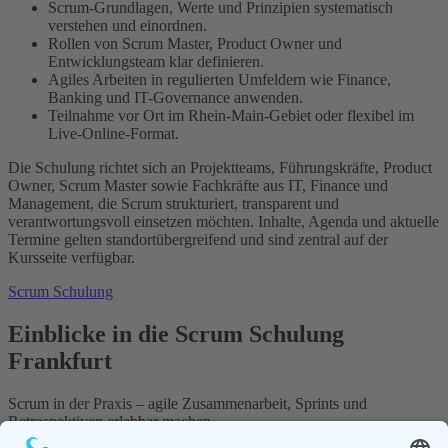
Scrum-Grundlagen, Werte und Prinzipien systematisch
verstehen und einordnen.
Rollen von Scrum Master, Product Owner und
Entwicklungsteam klar definieren.
Agiles Arbeiten in regulierten Umfeldern wie Finance,
Banking und IT-Governance anwenden.
Teilnahme vor Ort im Rhein-Main-Gebiet oder flexibel im
Live-Online-Format.
Die Schulung richtet sich an Projektteams, Führungskräfte, Product
Owner, Scrum Master sowie Fachkräfte aus IT, Finance und
Management, die Scrum strukturiert, transparent und
verantwortungsvoll einsetzen möchten. Inhalte, Agenda und aktuelle
Termine gelten standortübergreifend und sind zentral auf der
Kursseite verfügbar.
Scrum Schulung
Einblicke in die Scrum Schulung
Frankfurt
Scrum in der Praxis – agile Zusammenarbeit, Sprints und
Retrospektiven erlebbar machen.