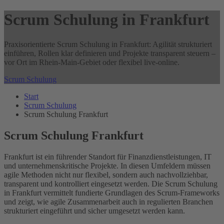
Scrum Schulung in Frankfurt
Praxisorientierte Scrum Schulung in Frankfurt: Agilität strukturiert
einführen, Rollen klar definieren und Projekte transparent steuern –
vor Ort im Rhein-Main-Gebiet oder flexibel live-online.
Scrum Schulung
Start
Scrum Schulung
Scrum Schulung Frankfurt
Scrum Schulung Frankfurt
Frankfurt ist ein führender Standort für Finanzdienstleistungen, IT
und unternehmenskritische Projekte. In diesen Umfeldern müssen
agile Methoden nicht nur flexibel, sondern auch nachvollziehbar,
transparent und kontrolliert eingesetzt werden. Die Scrum Schulung
in Frankfurt vermittelt fundierte Grundlagen des Scrum-Frameworks
und zeigt, wie agile Zusammenarbeit auch in regulierten Branchen
strukturiert eingeführt und sicher umgesetzt werden kann.