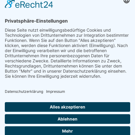
FAQ – Scrum Schulung Frankfurt
Wie läuft die Scrum Schulung Frankfurt ab?
Bekomme ich ein Zertifikat für die Scrum Schulung Frankfurt?
Wo genau findet die Scrum Schulung Frankfurt statt?
Bieten Sie Inhouse Scrum Schulungen in Frankfurt an?
Für welche Branchen ist die Scrum Schulung Frankfurt
besonders relevant?
Wie groß sind die Gruppen in der Scrum Schulung Frankfurt?
Gibt es Pausen und Catering bei der Scrum Schulung Frankfurt?
Welche Technik brauche ich für die Online-Teilnahme an der
Scrum Schulung Frankfurt?
Kann ich zwischen Online und Präsenz in der Scrum Schulung
Frankfurt wechseln?
Wie melde ich mich zur Scrum Schulung Frankfurt an?
Jetzt Scrum Schulung für Frankfurt
wählen
Agenda & Termine gelten standortübergreifend – auch für Frankfurt
sowie die Online‑Teilnahme.
Scrum Schulung