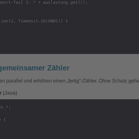
port-Teil 2: " + auslastung.get());

ion(2, TimeUnit.SECONDS)) {

gemeinsamer Zähler
n parallel und erhöhen einen „fertig“-Zähler. Ohne Schutz geh
ar
(Java)
t.*;

 {
