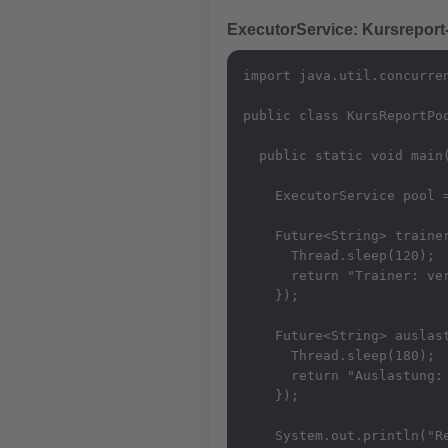
ExecutorService: Kursreport-
import java.util.concurren
public class KursReportPoo
  public static void main(
    ExecutorService pool =
    Future<String> trainer
      Thread.sleep(120);

      return "Trainer: ver
    });

    Future<String> auslast
      Thread.sleep(180);

      return "Auslastung: 
    });

    System.out.println("Re