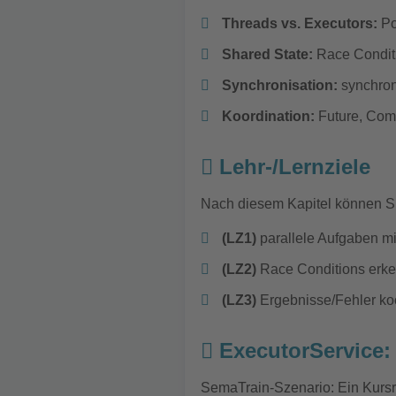
Threads vs. Executors:
Po
Shared State:
Race Conditio
Synchronisation:
synchron
Koordination:
Future, Com
Lehr-/Lernziele
Nach diesem Kapitel können 
(LZ1)
parallele Aufgaben m
(LZ2)
Race Conditions erke
(LZ3)
Ergebnisse/Fehler koo
ExecutorService: k
SemaTrain-Szenario: Ein Kursrep