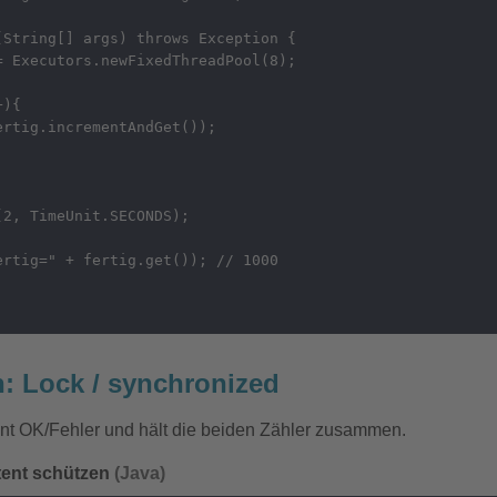
String[] args) throws Exception {

 Executors.newFixedThreadPool(8);

){

rtig.incrementAndGet());

2, TimeUnit.SECONDS);

rtig=" + fertig.get()); // 1000

h: Lock / synchronized
ent OK/Fehler und hält die beiden Zähler zusammen.
tent schützen
(Java)