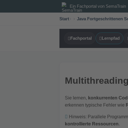
Ein Fachportal von
SemaTrain
Start
›
Java Fortgeschrittenen 
Fachportal
Lernpfad
Multithreadin
Sie lernen,
konkurrenten Cod
erkennen typische Fehler wie
Hinweis: Parallele Programmi
kontrollierte Ressourcen
.