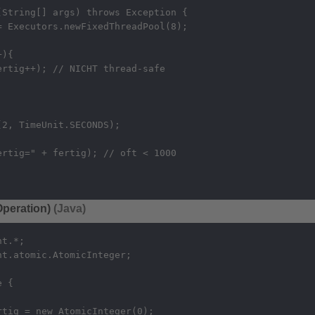
String[] args) throws Exception {

 Executors.newFixedThreadPool(8);

){

rtig++); // NICHT thread-safe

2, TimeUnit.SECONDS);

rtig=" + fertig); // oft < 1000

Operation)
(Java)
t.*;

t.atomic.AtomicInteger;

 {

tig = new AtomicInteger(0);
