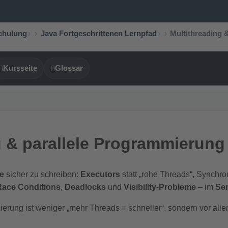
Schulung
›
Java Fortgeschrittenen Lernpfad
›
Multithreading 
Kursseite
Glossar
g & parallele Programmierung
e
sicher zu schreiben:
Executors
statt „rohe Threads“, Synchr
Race Conditions
,
Deadlocks
und
Visibility-Probleme
– im
Sem
erung ist weniger „mehr Threads = schneller“, sondern vor all