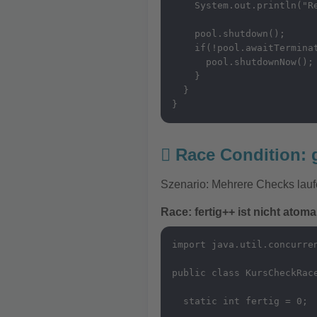
    System.out.println("Re
    pool.shutdown();

    if(!pool.awaitTerminat
      pool.shutdownNow();

    }

  }

}
Race Condition: 
Szenario: Mehrere Checks laufe
Race: fertig++ ist nicht atom
import java.util.concurren
public class KursCheckRace
  static int fertig = 0;
