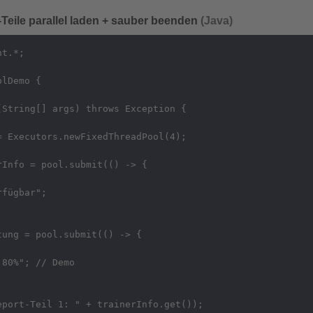
Teile parallel laden + sauber beenden
(Java)
t.*;

lDemo {

String[] args) throws Exception {

 Executors.newFixedThreadPool(4);

Info = pool.submit(() -> {

fügbar";

ung = pool.submit(() -> {

80%"; // Demo

port-Teil 1: " + trainerInfo.get());
