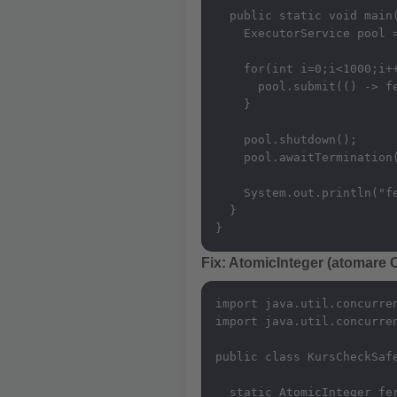
  public static void main(
    ExecutorService pool =
    for(int i=0;i<1000;i++
      pool.submit(() -> fe
    }

    pool.shutdown();

    pool.awaitTermination(
    System.out.println("fe
  }

}
Fix: AtomicInteger (atomare 
import java.util.concurren
import java.util.concurren
public class KursCheckSafe
  static AtomicInteger fer