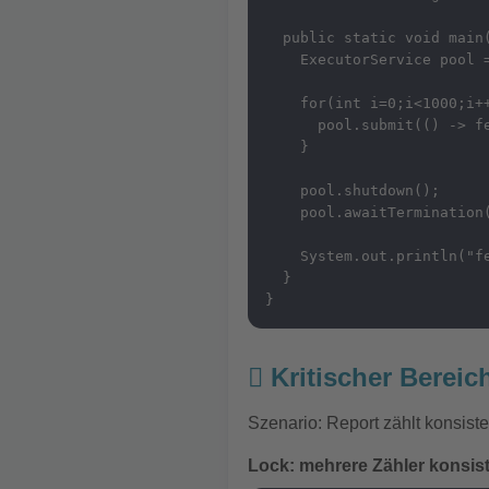
  public static void main(
    ExecutorService pool =
    for(int i=0;i<1000;i++
      pool.submit(() -> fe
    }

    pool.shutdown();

    pool.awaitTermination(
    System.out.println("fe
  }

}
Kritischer Bereic
Szenario: Report zählt konsist
Lock: mehrere Zähler konsis