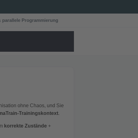
& parallele Programmierung
onisation ohne Chaos, und Sie
aTrain-Trainingskontext
.
em
korrekte Zustände
+