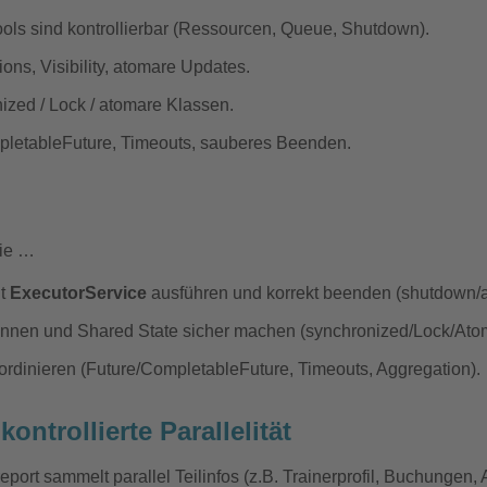
ols sind kontrollierbar (Ressourcen, Queue, Shutdown).
ns, Visibility, atomare Updates.
ized / Lock / atomare Klassen.
pletableFuture, Timeouts, sauberes Beenden.
Sie …
it
ExecutorService
ausführen und korrekt beenden (shutdown/a
nnen und Shared State sicher machen (synchronized/Lock/Atom
rdinieren (Future/CompletableFuture, Timeouts, Aggregation).
ontrollierte Parallelität
ort sammelt parallel Teilinfos (z.B. Trainerprofil, Buchungen, 