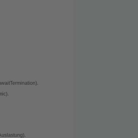
waitTermination).
ic).
Auslastung).